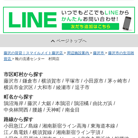
ページトップへ
藤沢の賃貸｜スマイルメイト藤沢店
>
周辺施設案内
>
藤沢市
>
藤沢市の生活雑
貨店
>
靴の流通センター 村岡店
市区町村から探す
藤沢市
/
鎌倉市
/
横須賀市
/
平塚市
/
小田原市
/
茅ヶ崎市
/
横浜市金沢区
/
大和市
/
綾瀬市
/
逗子市
町名から探す
鵠沼海岸
/
藤沢
/
大鋸
/
本鵠沼
/
鵠沼橘
/
由比ガ浜
/
中央林間西
/
腰越
/
天神町
/
南金目
路線から探す
小田急江ノ島線
/
湘南新宿ライン高海
/
東海道本線
/
江ノ島電鉄
/
横須賀線
/
湘南新宿ライン宇須
/