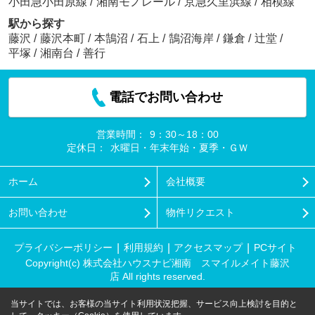
小田急小田原線
/
湘南モノレール
/
京急久里浜線
/
相模線
駅から探す
藤沢
/
藤沢本町
/
本鵠沼
/
石上
/
鵠沼海岸
/
鎌倉
/
辻堂
/
平塚
/
湘南台
/
善行
電話でお問い合わせ
営業時間：
9：30～18：00
定休日：
水曜日・年末年始・夏季・ＧＷ
ホーム
会社概要
お問い合わせ
物件リクエスト
プライバシーポリシー
利用規約
アクセスマップ
PCサイト
Copyright(c) 株式会社ハウスナビ湘南 スマイルメイト藤沢
店 All rights reserved.
当サイトでは、お客様の当サイト利用状況把握、サービス向上検討を目的と