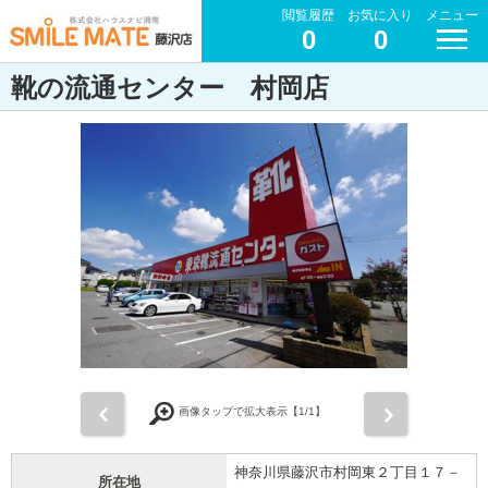
閲覧履歴
お気に入り
メニュー
0
0
靴の流通センター 村岡店
前
次
画像タップで拡大表示【
1
/1】
神奈川県藤沢市村岡東２丁目１７－
所在地