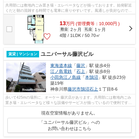
共用部には敷地内ごみ置き場・エレベータなどが揃っております。始発駅近
くだと朝の混雑する時間でも電車に座りやすいです。風通しが良好なので、
夏も涼しい風がはいってきます。デザ...
13
万
円
(管理費等：10,000円 )
2ヶ月
1ヶ月
敷金
礼金
4階 / 1LDK / 50.70㎡
ユニバーサル藤沢ビル
賃貸 | マンション
東海道本線
「
藤沢
」駅 徒歩4分
江ノ島電鉄
「
石上
」駅 徒歩8分
小田急江ノ島線
「
本鵠沼
」駅 徒歩23分
築19年
神奈川県
藤沢市
鵠沼石上
１丁目8-6
歩いて425mの場所に、オーケー 藤沢店があります。共用部には敷地内ごみ
置き場・エレベータなど様々な設備やサービスが揃っているので便利です。
防犯対策もバッチリなマンションタイプ...
現在空室情報がありません。
「ユニバーサル藤沢ビル」への
お問い合わせはこちら