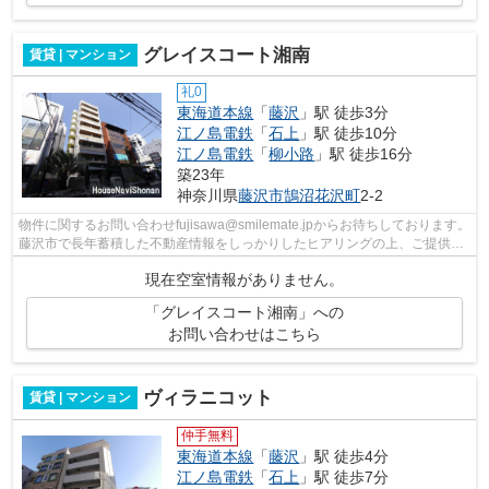
グレイスコート湘南
賃貸 | マンション
礼0
東海道本線
「
藤沢
」駅 徒歩3分
江ノ島電鉄
「
石上
」駅 徒歩10分
江ノ島電鉄
「
柳小路
」駅 徒歩16分
築23年
神奈川県
藤沢市
鵠沼花沢町
2-2
物件に関するお問い合わせfujisawa@smilemate.jpからお待ちしております。
藤沢市で長年蓄積した不動産情報をしっかりしたヒアリングの上、ご提供し
ます。
現在空室情報がありません。
「グレイスコート湘南」への
お問い合わせはこちら
ヴィラニコット
賃貸 | マンション
仲手無料
東海道本線
「
藤沢
」駅 徒歩4分
江ノ島電鉄
「
石上
」駅 徒歩7分