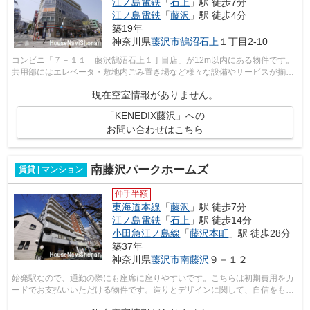
江ノ島電鉄
「
石上
」駅 徒歩7分
江ノ島電鉄
「
藤沢
」駅 徒歩4分
築19年
神奈川県
藤沢市
鵠沼石上
１丁目2-10
コンビニ「７－１１ 藤沢鵠沼石上１丁目店」が12m以内にある物件です。
共用部にはエレベータ・敷地内ごみ置き場など様々な設備やサービスが揃っ
ているので便利です。2駅利用可能なア...
現在空室情報がありません。
「KENEDIX藤沢」への
お問い合わせはこちら
南藤沢パークホームズ
賃貸 | マンション
仲手半額
東海道本線
「
藤沢
」駅 徒歩7分
江ノ島電鉄
「
石上
」駅 徒歩14分
小田急江ノ島線
「
藤沢本町
」駅 徒歩28分
築37年
神奈川県
藤沢市
南藤沢
９－１２
始発駅なので、通勤の際にも座席に座りやすいです。こちらは初期費用をカ
ードでお支払いいただける物件です。造りとデザインに関して、自信をもっ
て情報を提供できるマンションです。...