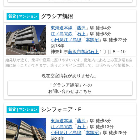
グラシア鵠沼
賃貸 | マンション
東海道本線
「
藤沢
」駅 徒歩4分
江ノ島電鉄
「
石上
」駅 徒歩8分
小田急江ノ島線
「
本鵠沼
」駅 徒歩22分
築18年
神奈川県
藤沢市
鵠沼石上
１丁目８－10
始発駅が近く、乗車中座席に座りやすいです。敷地内にあるごみ置き場も自
由に使うことができます。造りとデザインに関して、自信をもって情報を提
供できるマンションです。場所が平坦...
現在空室情報がありません。
「グラシア鵠沼」への
お問い合わせはこちら
シンフォニア・F
賃貸 | マンション
東海道本線
「
藤沢
」駅 徒歩5分
江ノ島電鉄
「
石上
」駅 徒歩13分
小田急江ノ島線
「
本鵠沼
」駅 徒歩28分
築23年