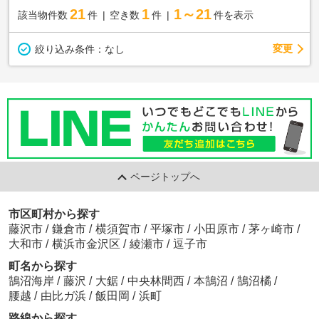
21
1
1～21
該当物件数
件
空き数
件
件を表示
変更
絞り込み条件：
なし
ページトップへ
市区町村から探す
藤沢市
/
鎌倉市
/
横須賀市
/
平塚市
/
小田原市
/
茅ヶ崎市
/
大和市
/
横浜市金沢区
/
綾瀬市
/
逗子市
町名から探す
鵠沼海岸
/
藤沢
/
大鋸
/
中央林間西
/
本鵠沼
/
鵠沼橘
/
腰越
/
由比ガ浜
/
飯田岡
/
浜町
路線から探す