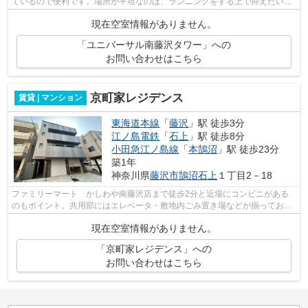
ているので便利です。場所が平坦なのは、ランニングをする上で抑えたいポ
イントですね。3駅以上利用可なので、...
現在空室情報がありません。
「ユニバーサル南藤沢タワー」への
お問い合わせはこちら
京町家レジデンス
賃貸 | マンション
東海道本線
「
藤沢
」駅 徒歩3分
江ノ島電鉄
「
石上
」駅 徒歩8分
小田急江ノ島線
「
本鵠沼
」駅 徒歩23分
築1年
神奈川県
藤沢市
鵠沼石上
１丁目2－18
ファミリーマート かしわや南藤沢店まで徒歩2分と近場にコンビニがある
のもポイント。共用部にはエレベータ・敷地内ごみ置き場などが揃っており
ます。様々な場所へのアクセスがしやす...
現在空室情報がありません。
「京町家レジデンス」への
お問い合わせはこちら