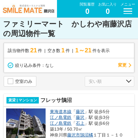
閲覧履歴
お気に入り
メニュー
0
0
ファミリーマート かしわや南藤沢店
の周辺物件一覧
21
1
1～21
該当物件数
件
空き数
件
件を表示
変更
絞り込み条件：
なし
空室のみ
フレッサ鵠沼
賃貸 | マンション
東海道本線
「
藤沢
」駅 徒歩5分
江ノ島電鉄
「
藤沢
」駅 徒歩3分
江ノ島電鉄
「
石上
」駅 徒歩6分
築13年 / 50.70㎡
神奈川県
藤沢市
鵠沼橘
１丁目１－１０