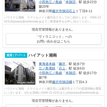
小田急江ノ島線
「
本鵠沼
」駅 徒歩22分
築20年
神奈川県
藤沢市
鵠沼石上
１丁目8-11
ハウスナビ湘南 スマイルメイト藤沢店スタッフがご紹介します。0466-22-
4231/fujisawa@smilemate.jpまでご希望条件をお申し付けください。
現在空室情報がありません。
「ヴィラニコット」への
お問い合わせはこちら
ハイアット湘南
賃貸 | アパート
東海道本線
「
藤沢
」駅 徒歩7分
江ノ島電鉄
「
石上
」駅 徒歩5分
小田急江ノ島線
「
本鵠沼
」駅 徒歩17分
築7年
神奈川県
藤沢市
鵠沼橘
１丁目4-3
ハウスナビ湘南 スマイルメイト藤沢店には藤沢市エリアの賃貸情報が豊富
にございます。ぜひお気軽に0466-22-4231またはfujisawa@smilemate.jpへ
お問い合わせください。
現在空室情報がありません。