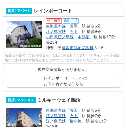
レインボーコート
賃貸 | アパート
仲手無料
敷0
礼0
東海道本線
「
藤沢
」駅 徒歩5分
江ノ島電鉄
「
石上
」駅 徒歩9分
小田急江ノ島線
「
本鵠沼
」駅 徒歩17分
築23年
神奈川県
藤沢市
鵠沼花沢町
３-16
新生活を藤沢市で始めるなら、当社にお任せください！スマイルメイト藤沢
店には多様な物件情報がありますので、住まい探しに役立つことでしょう。
現在空室情報がありません。
「レインボーコート」への
お問い合わせはこちら
ミルキーウェイ鵠沼
賃貸 | マンション
東海道本線
「
藤沢
」駅 徒歩5分
江ノ島電鉄
「
石上
」駅 徒歩7分
江ノ島電鉄
「
柳小路
」駅 徒歩13分
築19年