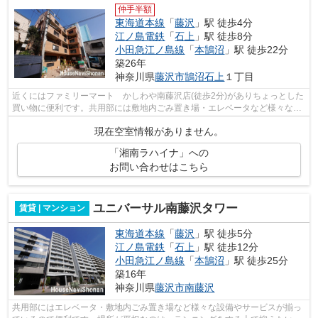
仲手半額
東海道本線
「
藤沢
」駅 徒歩4分
江ノ島電鉄
「
石上
」駅 徒歩8分
小田急江ノ島線
「
本鵠沼
」駅 徒歩22分
築26年
神奈川県
藤沢市
鵠沼石上
１丁目
近くにはファミリーマート かしわや南藤沢店(徒歩2分)がありちょっとした
買い物に便利です。共用部には敷地内ごみ置き場・エレベータなど様々な設
備やサービスが揃っているので便利で...
現在空室情報がありません。
「湘南ラハイナ」への
お問い合わせはこちら
ユニバーサル南藤沢タワー
賃貸 | マンション
東海道本線
「
藤沢
」駅 徒歩5分
江ノ島電鉄
「
石上
」駅 徒歩12分
小田急江ノ島線
「
本鵠沼
」駅 徒歩25分
築16年
神奈川県
藤沢市
南藤沢
共用部にはエレベータ・敷地内ごみ置き場など様々な設備やサービスが揃っ