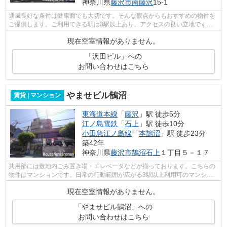
神奈川県
藤沢市
南藤沢
15-1
通風良好な条件は健康面でも大切です。そんな観点からもおすすめの物件を
ご提供します。ご利用できる駅は3駅以上あり、アクセスの良い立地です。
こちらの物件では初期費用をカードでお...
現在空室情報がありません。
「沢田ビル」への
お問い合わせはこちら
やませビル鵠沼
賃貸 | マンション
東海道本線
「
藤沢
」駅 徒歩5分
江ノ島電鉄
「
石上
」駅 徒歩10分
小田急江ノ島線
「
本鵠沼
」駅 徒歩23分
築42年
神奈川県
藤沢市
鵠沼石上
１丁目５－１７
共用部には敷地内ごみ置き場・エレベータなどが揃っております。こちらの
物件はマンションです。日常の行動範囲が広がる3駅以上利用可のマンショ
ンです。始発駅に近いマンションだと朝...
現在空室情報がありません。
「やませビル鵠沼」への
お問い合わせはこちら