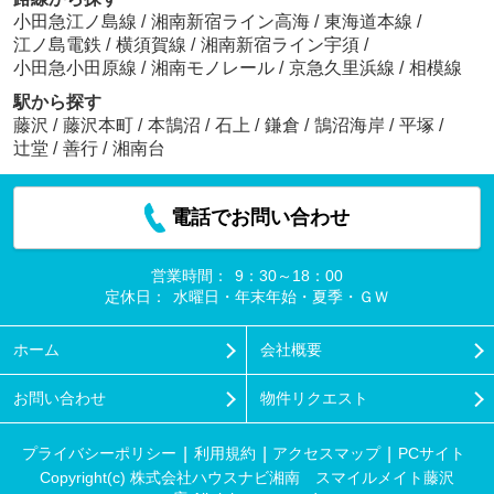
小田急江ノ島線
/
湘南新宿ライン高海
/
東海道本線
/
江ノ島電鉄
/
横須賀線
/
湘南新宿ライン宇須
/
小田急小田原線
/
湘南モノレール
/
京急久里浜線
/
相模線
駅から探す
藤沢
/
藤沢本町
/
本鵠沼
/
石上
/
鎌倉
/
鵠沼海岸
/
平塚
/
辻堂
/
善行
/
湘南台
電話でお問い合わせ
営業時間：
9：30～18：00
定休日：
水曜日・年末年始・夏季・ＧＷ
ホーム
会社概要
お問い合わせ
物件リクエスト
プライバシーポリシー
利用規約
アクセスマップ
PCサイト
Copyright(c) 株式会社ハウスナビ湘南 スマイルメイト藤沢