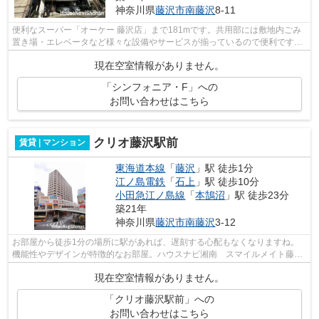
神奈川県
藤沢市
南藤沢
8-11
便利なスーパー「オーケー 藤沢店」まで181mです。共用部には敷地内ごみ
置き場・エレベータなど様々な設備やサービスが揃っているので便利です。
始発駅が近く、乗車中座席に座りやすい...
現在空室情報がありません。
「シンフォニア・F」への
お問い合わせはこちら
クリオ藤沢駅前
賃貸 | マンション
東海道本線
「
藤沢
」駅 徒歩1分
江ノ島電鉄
「
石上
」駅 徒歩10分
小田急江ノ島線
「
本鵠沼
」駅 徒歩23分
築21年
神奈川県
藤沢市
南藤沢
3-12
お部屋から徒歩1分の場所に駅があれば、遅刻する心配もなくなりますね。
機能性やデザインが特徴的なお部屋。ハウスナビ湘南 スマイルメイト藤沢
店が喜んで藤沢市エリアにある物件探し...
現在空室情報がありません。
「クリオ藤沢駅前」への
お問い合わせはこちら