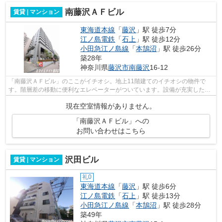
南藤沢ＡＦビル
賃貸 | マンション
東海道本線
「
藤沢
」駅 徒歩7分
江ノ島電鉄
「
石上
」駅 徒歩12分
小田急江ノ島線
「
本鵠沼
」駅 徒歩26分
築28年
神奈川県
藤沢市
南藤沢
16-12
「南藤沢ＡＦビル」のここがイチオシ。地上11階建てのイチオシの物件で
す。階層差の移動に便利なエレベーターがついています。設備が充実したマ
ンションタイプの物件。丁寧かつ迅速に...
現在空室情報がありません。
「南藤沢ＡＦビル」への
お問い合わせはこちら
沢田ビル
賃貸 | マンション
礼0
東海道本線
「
藤沢
」駅 徒歩6分
江ノ島電鉄
「
石上
」駅 徒歩13分
小田急江ノ島線
「
本鵠沼
」駅 徒歩28分
築49年