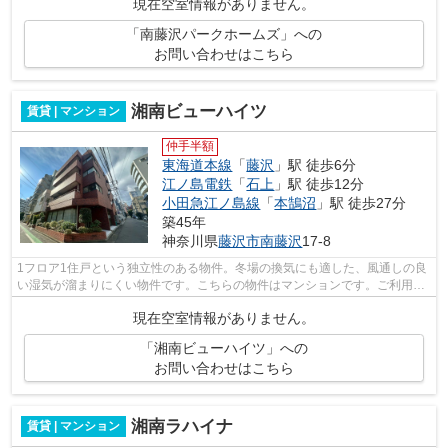
現在空室情報がありません。
「南藤沢パークホームズ」への
お問い合わせはこちら
湘南ビューハイツ
賃貸 | マンション
仲手半額
東海道本線
「
藤沢
」駅 徒歩6分
江ノ島電鉄
「
石上
」駅 徒歩12分
小田急江ノ島線
「
本鵠沼
」駅 徒歩27分
築45年
神奈川県
藤沢市
南藤沢
17-8
1フロア1住戸という独立性のある物件。冬場の換気にも適した、風通しの良
い湿気が溜まりにくい物件です。こちらの物件はマンションです。ご利用で
きる駅は3駅以上あり、行き先に合わせ...
現在空室情報がありません。
「湘南ビューハイツ」への
お問い合わせはこちら
湘南ラハイナ
賃貸 | マンション