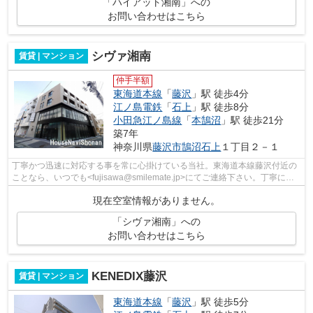
「ハイアット湘南」への
お問い合わせはこちら
シヴァ湘南
賃貸 | マンション
仲手半額
東海道本線
「
藤沢
」駅 徒歩4分
江ノ島電鉄
「
石上
」駅 徒歩8分
小田急江ノ島線
「
本鵠沼
」駅 徒歩21分
築7年
神奈川県
藤沢市
鵠沼石上
１丁目２－１
丁寧かつ迅速に対応する事を常に心掛けている当社。東海道本線藤沢付近の
ことなら、いつでも<fujisawa@smilemate.jp>にてご連絡下さい。丁寧にお
答え致します。
現在空室情報がありません。
「シヴァ湘南」への
お問い合わせはこちら
KENEDIX藤沢
賃貸 | マンション
東海道本線
「
藤沢
」駅 徒歩5分