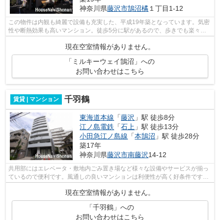
神奈川県
藤沢市
鵠沼橘
１丁目1-12
この物件は内観も綺麗で設備も充実した、平成19年築となっています。気密
性や断熱効果も高いマンション。徒歩5分に駅があるので、歩きでも楽々と
アクセスが出来ます。共用設備も充実し...
現在空室情報がありません。
「ミルキーウェイ鵠沼」への
お問い合わせはこちら
千羽鶴
賃貸 | マンション
東海道本線
「
藤沢
」駅 徒歩8分
江ノ島電鉄
「
石上
」駅 徒歩13分
小田急江ノ島線
「
本鵠沼
」駅 徒歩28分
築17年
神奈川県
藤沢市
南藤沢
14-12
共用部にはエレベータ・敷地内ごみ置き場など様々な設備やサービスが揃っ
ているので便利です。風通しの良いマンションは利便性が高く好条件です。
通勤時に座席に座りやすい、始発駅の...
現在空室情報がありません。
「千羽鶴」への
お問い合わせはこちら