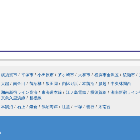
横須賀市
/
平塚市
/
小田原市
/
茅ヶ崎市
/
大和市
/
横浜市金沢区
/
綾瀬市
/
大鋸
/
南金目
/
鵠沼橘
/
飯田岡
/
由比ガ浜
/
本鵠沼
/
腰越
/
中央林間西
湘南新宿ライン高海
/
東海道本線
/
江ノ島電鉄
/
横須賀線
/
湘南新宿ライ
京急久里浜線
/
相模線
本鵠沼
/
石上
/
鎌倉
/
鵠沼海岸
/
辻堂
/
平塚
/
善行
/
湘南台
店