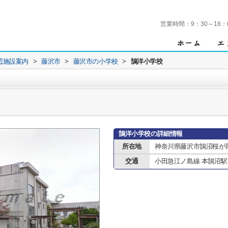
営業時間：
9：30～18：
辺施設案内
>
藤沢市
>
藤沢市の小学校
>
鵠洋小学校
鵠洋小学校の詳細情報
所在地
神奈川県藤沢市鵠沼桜が
交通
小田急江ノ島線 本鵠沼駅