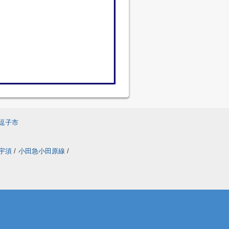
逗子市
ン宇須
/
小田急小田原線
/