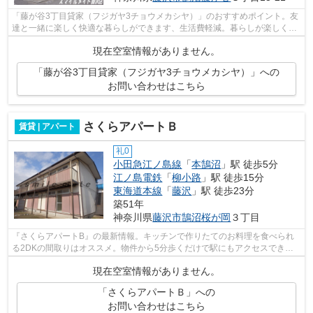
「藤が谷3丁目貸家（フジガヤ3チョウメカシヤ）」のおすすめポイント。友
達と一緒に楽しく快適な暮らしができます、生活費軽減。暮らしが楽しくな
るように楽器も可能なのでご相談くだ...
現在空室情報がありません。
「藤が谷3丁目貸家（フジガヤ3チョウメカシヤ）」への
お問い合わせはこちら
さくらアパートＢ
賃貸 | アパート
礼0
小田急江ノ島線
「
本鵠沼
」駅 徒歩5分
江ノ島電鉄
「
柳小路
」駅 徒歩15分
東海道本線
「
藤沢
」駅 徒歩23分
築51年
神奈川県
藤沢市
鵠沼桜が岡
３丁目
『さくらアパートB』の最新情報。キッチンで作りたてのお料理を食べられ
る2DKの間取りはオススメ。物件から5分歩くだけで駅にもアクセスでき
る。快適な周辺環境。管理費や共益費が無料...
現在空室情報がありません。
「さくらアパートＢ」への
お問い合わせはこちら