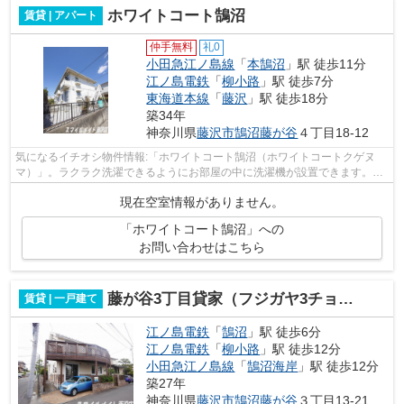
ホワイトコート鵠沼
賃貸 | アパート
仲手無料
礼0
小田急江ノ島線
「
本鵠沼
」駅 徒歩11分
江ノ島電鉄
「
柳小路
」駅 徒歩7分
東海道本線
「
藤沢
」駅 徒歩18分
築34年
神奈川県
藤沢市
鵠沼藤が谷
４丁目18-12
気になるイチオシ物件情報:「ホワイトコート鵠沼（ホワイトコートクゲヌ
マ）」。ラクラク洗濯できるようにお部屋の中に洗濯機が設置できます。こ
ちらは現在空き部屋になっており、即入...
現在空室情報がありません。
「ホワイトコート鵠沼」への
お問い合わせはこちら
藤が谷3丁目貸家（フジガヤ3チョウメカシヤ）
賃貸 | 一戸建て
江ノ島電鉄
「
鵠沼
」駅 徒歩6分
江ノ島電鉄
「
柳小路
」駅 徒歩12分
小田急江ノ島線
「
鵠沼海岸
」駅 徒歩12分
築27年
神奈川県
藤沢市
鵠沼藤が谷
３丁目13-21