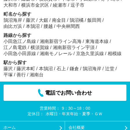
大和市
/
横浜市金沢区
/
綾瀬市
/
逗子市
町名から探す
鵠沼海岸
/
藤沢
/
大鋸
/
南金目
/
鵠沼橘
/
飯田岡
/
由比ガ浜
/
本鵠沼
/
腰越
/
中央林間西
路線から探す
小田急江ノ島線
/
湘南新宿ライン高海
/
東海道本線
/
江ノ島電鉄
/
横須賀線
/
湘南新宿ライン宇須
/
小田急小田原線
/
湘南モノレール
/
京急久里浜線
/
相模線
駅から探す
藤沢
/
藤沢本町
/
本鵠沼
/
石上
/
鎌倉
/
鵠沼海岸
/
辻堂
/
平塚
/
善行
/
湘南台
電話でお問い合わせ
営業時間：
9：30～18：00
定休日：
水曜日・年末年始・夏季・ＧＷ
ホーム
会社概要