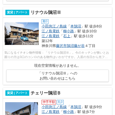
リナウル鵠沼Ⅲ
賃貸 | アパート
敷0
小田急江ノ島線
「
本鵠沼
」駅 徒歩8分
江ノ島電鉄
「
柳小路
」駅 徒歩10分
江ノ島電鉄
「
石上
」駅 徒歩11分
築12年
神奈川県
藤沢市
鵠沼藤が谷
４丁目
気になるイチオシ物件情報：「リナウル鵠沼Ⅲ」。今のキッチンが狭いとお
困りの方は3口のコンロのある物件はいかがですか。入居の当日から光ファ
イバーが使えます。角部屋は人通りが少...
現在空室情報がありません。
「リナウル鵠沼Ⅲ」への
お問い合わせはこちら
チェリー鵠沼Ｂ
賃貸 | アパート
仲手半額
礼0
小田急江ノ島線
「
本鵠沼
」駅 徒歩9分
江ノ島電鉄
「
柳小路
」駅 徒歩7分