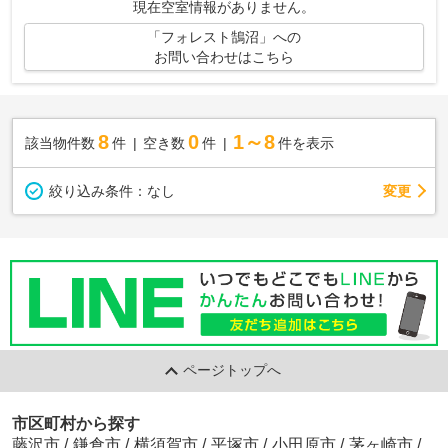
現在空室情報がありません。
「フォレスト鵠沼」への
お問い合わせはこちら
8
0
1～8
該当物件数
件
空き数
件
件を表示
変更
絞り込み条件：
なし
ページトップへ
市区町村から探す
藤沢市
/
鎌倉市
/
横須賀市
/
平塚市
/
小田原市
/
茅ヶ崎市
/