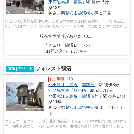
東海道本線
「
藤沢
」駅 徒歩16分
築19年
神奈川県
藤沢市
鵠沼桜が岡
１丁目
陽当たりが良好な物件です。こちらの物件では初期費用をカードでお支払い
いただけます。近くに始発駅のあるアパートです。面倒なゴミ捨ての負担を
軽減させることができるのが敷地内ご...
現在空室情報がありません。
「チェリー鵠沼Ｂ」への
お問い合わせはこちら
フォレスト鵠沼
賃貸 | アパート
仲手半額
礼0
小田急江ノ島線
「
本鵠沼
」駅 徒歩3分
江ノ島電鉄
「
柳小路
」駅 徒歩17分
小田急江ノ島線
「
鵠沼海岸
」駅 徒歩17分
築11年
神奈川県
藤沢市
鵠沼桜が岡
３丁目６－１
５
コンビニ「セブン-イレブン藤沢本鵠沼２丁目店」が325m以内にある物件で
す。初期費用のカード決済ができます。建物の共用部にゴミ置き場があるの
で、外部の人にゴミを見られるなどのト...