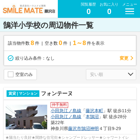
閲覧履歴
お気に入り
メニュー
0
0
鵠洋小学校の周辺物件一覧
8
0
1～8
該当物件数
件
空き数
件
件を表示
変更
絞り込み条件：
なし
空室のみ
フォンテーヌ
賃貸 | マンション
仲手無料
小田急江ノ島線
「
藤沢本町
」駅 徒歩11分
小田急江ノ島線
「
本鵠沼
」駅 徒歩28分
築22年
神奈川県
藤沢市
鵠沼神明
４丁目9-29
★陽当たり良好★閑静な住宅街★シャンプードレッサー★シャワートイレ