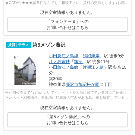
★CATV付★★★諸条件なんでもご相談下さい。賃料の交渉もします♪お部屋
探しは物件情報量ナンバー１のスマイルメイト藤沢...
現在空室情報がありません。
「フォンテーヌ」への
お問い合わせはこちら
第5メゾン藤沢
賃貸 | テラス
小田急江ノ島線
「
鵠沼海岸
」駅 徒歩9分
江ノ島電鉄
「
鵠沼
」駅 徒歩11分
小田急江ノ島線
「
片瀬江ノ島
」駅 徒歩15
分
築30年
神奈川県
藤沢市
鵠沼松が岡
２丁目
松が岡公園まで497mと近いです。ペットを大切に育てている方にご紹介し
たいペット相談物件。敷地内に駐車場の空きがある為、車を所有している方
にお薦めです。不自由を感じることの無...
現在空室情報がありません。
「第5メゾン藤沢」への
お問い合わせはこちら